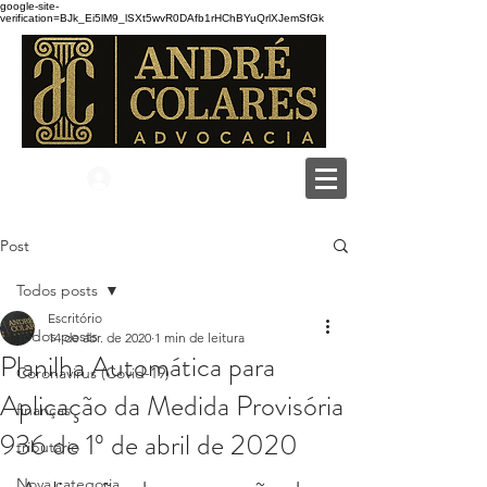
google-site-
verification=BJk_Ei5lM9_lSXt5wvR0DAfb1rHChBYuQrlXJemSfGk
Login
Post
Todos posts
Escritório
Todos posts
14 de abr. de 2020
1 min de leitura
Planilha Automática para
Coronavirus (Covid-19)
Aplicação da Medida Provisória
finanças
936 de 1º de abril de 2020
tributário
Nova categoria