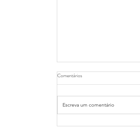
Comentários
Escreva um comentário
Indenização para profissionais da
saúde vítimas de Covid-19 ou