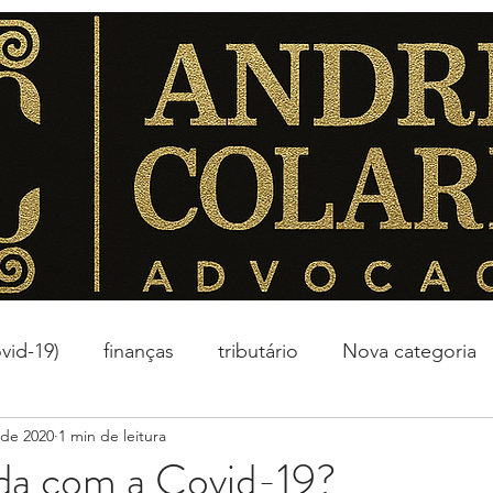
vid-19)
finanças
tributário
Nova categoria
 de 2020
1 min de leitura
a com a Covid-19?