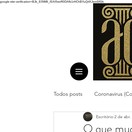
google-site-verification=BJk_Ei5lM9_lSXt5wvR0DAfb1rHChBYuQrlXJemSfGk
Menu
Todos posts
Coronavirus (Co
Escritório
2 de abr.
O que mud